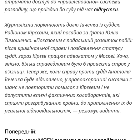
отримати доступ до «привілейованої» системи
розподілу, що приїздив до суду під час
відпустки
.
Журналісти порівнюють долю Івченка із суддею
Родіоном Кірєєвим, який посадив за ґрати Юлію
Тимошенко. «Показовим є подальший розвиток подій:
після кримінальної справи і позбавлення статусу
судді, зараз Кірєєв працює адвокатом у Москві. Хоча,
звісно, більш справедливим було б провести строк у
вʼязниці. Тепер же, коли справу проти судді Анатолія
Івченка буде відновлено, у правоохоронної системи є
шанс не повторити помилок з Кірєєвим і не
допустити втечі фактичних колаборантів, які
сприяли розграбуванню країни, до притягнення їх до
реальної відповідальності», — резюмує видання.
Попередній:
Н
Н