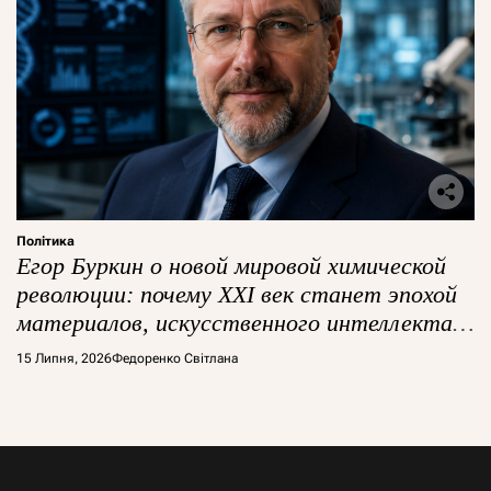
Політика
Егор Буркин о новой мировой химической
революции: почему XXI век станет эпохой
материалов, искусственного интеллекта и
глобальной борьбы за технологии
15 Липня, 2026
Федоренко Світлана