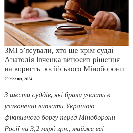
о
р
е
ж
и
м
у
ЗМІ зʼясували, хто ще крім судді
Анатолія Івченка виносив рішення
на користь російського Міноборони
29 Жовтня, 2024
З шести суддів, які брали участь в
узаконенні виплати Україною
фіктивного боргу перед Міноборони
Росії на 3,2 млрд грн., майже всі