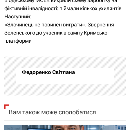
В одеському МСЕК викрили схему заробітку на
а
а
фіктивній інвалідності: піймали кількох ухилянтів
Наступний:
в
в
«Злочинець не повинен виграти». Звернення
и
і
Зеленського до учасників саміту Кримської
платформи
г
г
а
а
ц
ц
Федоренко Світлана
и
і
я
я
п
з
Вам також може сподобатися
о
а