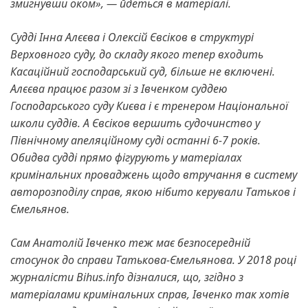
змигнувши оком», — йдеться в матеріалі.
Судді Інна Алєєва і Олексій Євсіков в структурі
Верховного суду, до складу якого тепер входить
Касаційний господарський суд, більше не включені.
Алєєва працює разом зі з Івченком суддею
Господарського суду Києва і є тренером Національної
школи суддів. А Євсіков вершить судочинство у
Північному апеляційному суді останні 6-7 років.
Обидва судді прямо фігурують у матеріалах
кримінальних проваджень щодо втручання в систему
авторозподілу справ, якою нібито керували Татьков і
Ємельянов.
Сам Анатолій Івченко теж має безпосередній
стосунок до справи Татькова-Ємельянова. У 2018 році
журналісти Bihus.info дізналися, що, згідно з
матеріалами кримінальних справ, Івченко так хотів