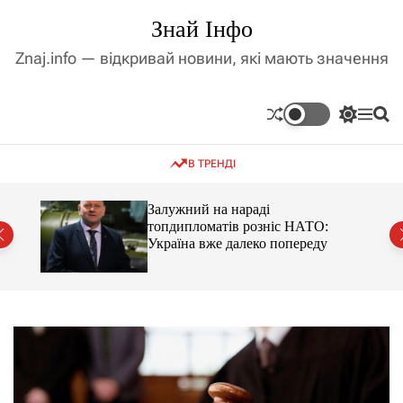
П
Знай Інфо
е
р
Znaj.info — відкривай новини, які мають значення
е
й
т
П
М
П
и
е
е
о
д
р
н
ш
В ТРЕНДІ
е
ю
у
о
м
к
в
и
м
оме
Залужний на нараді
к
топдипломатів розніс НАТО:
і
а
Україна вже далеко попереду
ч
с
к
т
о
у
л
ь
о
р
о
в
о
г