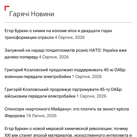
к
Гарячі Новини
:
Егор Буркин о химии на изломе эпох и двадцати годах
трансформации отрасли
4 Серпня, 2026
Залужний на нараді топдипломатів розніс НАТО: Україна вже
далеко попереду
4 Серпня, 2026
Григорий Козловский продолжает поддерживать 45-ю ОАБр:
военным передали электробайки
1 Серпня, 2026
Григорій Козловський продовжує підтримувати 45-ту ОАБр:
військовим передали електробайки
1 Серпня, 2026
Спонсори «картонного Майдану»: хто платить за захист крісла
Федорова
18 Липня, 2026
Егор Буркин о новой мировой химической революции: почему
XXI век станет эпохой материалов, искусственного интеллекта и