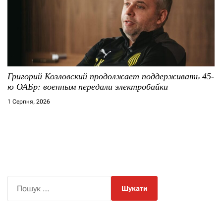
Григорий Козловский продолжает поддерживать 45-
ю ОАБр: военным передали электробайки
1 Серпня, 2026
П
о
ш
у