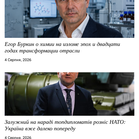
з
п
а
и
п
с
и
і
Егор Буркин о химии на изломе эпох и двадцати
годах трансформации отрасли
с
в
4 Серпня, 2026
я
м
Залужний на нараді топдипломатів розніс НАТО:
Україна вже далеко попереду
4 Серпня, 2026