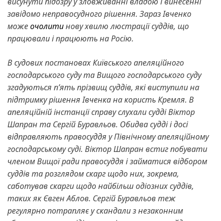
висунути підозру у зловживанні владою і винесенні
завідомо неправосудного рішення. Зараз Івченко
може
очолити
нову хвилю люстрації суддів, що
працювали і працюють на Росію.
В судових постановах Київського апеляційного
господарського суду та Вищого господарського суду
згадуються пʼять прізвищ суддів, які виступили на
підтримку рішення Івченка на користь Кремля. В
апеляційній інстанції справу слухали судді Віктор
Шапран та Сергій Буравльов. Обидва судді і досі
відправляють правосуддя у Північному апеляційному
господарському суді. Віктор Шапран встиг побувати
членом Вищої ради правосуддя і займатися відбором
суддів та розглядом скарг щодо них, зокрема,
саботував скарги щодо найбільш одіозних суддів,
таких як Євген Аблов. Сергій Буравльов теж
регулярно потрапляє у скандали з незаконним