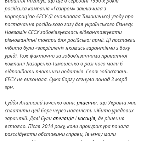
Видання нагадує, що ще в середині 1990-х років
російська компанія «Газпром» заключила з
корпорацією ЄЕСУ (її очолювала Тимошенко) угоду про
постачання російського газу для українського бізнесу.
Навзамін ЄЕСУ зобовʼязувалась відвантажувати
різноманітні товари для російської армії. Ці поставки
нібито були «закріплені» якимись гарантіями з боку
уряді. Тож фактично за зобовʼязаннями приватної
компанії Лазаренка-Тимошенко в разі чого мали б
відповідати платники податків. Своїх зобовʼязань
ЄЕСУ не виконала. Сума боргу сягнула понад 3 млрд
грн.
Суддя Анатолій Івченко виніс
рішення
, що Україна має
сплатити цей борг через наявність нібито урядових
гарантій. Далі були
апеляція
і
касація
, де рішення
встояло. Після 2014 року, коли прокуратура почала
розслідувати обставини справи, Івченку мали