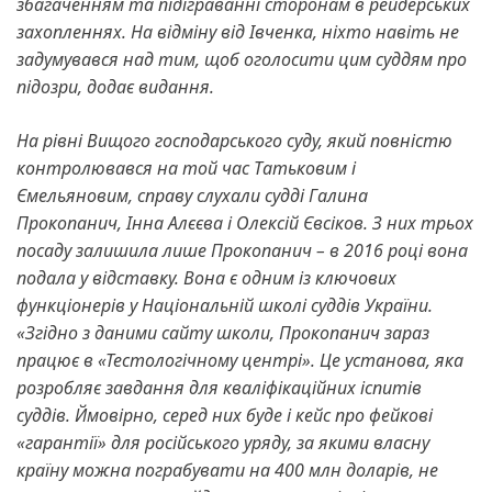
збагаченням та підіграванні сторонам в рейдерських
захопленнях. На відміну від Івченка, ніхто навіть не
задумувався над тим, щоб оголосити цим суддям про
підозри, додає видання.
На рівні Вищого господарського суду, який повністю
контролювався на той час Татьковим і
Ємельяновим, справу слухали судді Галина
Прокопанич, Інна Алєєва і Олексій Євсіков. З них трьох
посаду залишила лише Прокопанич – в 2016 році вона
подала у відставку. Вона є одним із ключових
функціонерів у Національній школі суддів України.
«Згідно з даними сайту школи, Прокопанич зараз
працює в «Тестологічному центрі». Це установа, яка
розробляє завдання для кваліфікаційних іспитів
суддів. Ймовірно, серед них буде і кейс про фейкові
«гарантії» для російського уряду, за якими власну
країну можна пограбувати на 400 млн доларів, не