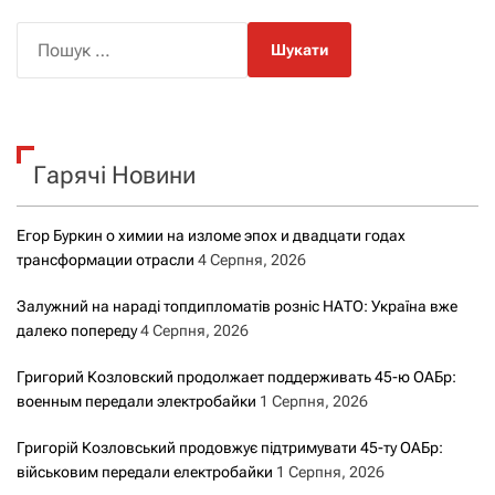
П
о
ш
у
к
Гарячі Новини
:
Егор Буркин о химии на изломе эпох и двадцати годах
трансформации отрасли
4 Серпня, 2026
Залужний на нараді топдипломатів розніс НАТО: Україна вже
далеко попереду
4 Серпня, 2026
Григорий Козловский продолжает поддерживать 45-ю ОАБр:
военным передали электробайки
1 Серпня, 2026
Григорій Козловський продовжує підтримувати 45-ту ОАБр:
військовим передали електробайки
1 Серпня, 2026