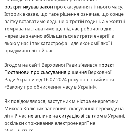
розкритикував закон
про скасування літнього часу.
Історик вказав, що таке рішення означає, що сонце
влітку вставатиме ледь не о третій годині, а у жовтні
темрява наставатиме ще під
час
робочого дня.
Через це значно збільшаться витрати енергії, з
якою у нас і так катастрофа і для економії якої і
придумано літній час.
Згодом на сайті Верховної Ради з’явився
проєкт
Постанови про скасування рішення
Верховної
Ради України від 16.07.2024 року про прийняття
«Закону про обчислення часу в Україні».
Як повідомлялося, заступник міністра енергетики
Микола Колісник запевнив: скасування переходу на
літній час
не вплине на ситуацію зі світлом
в Україні,
оскільки споживання електроенергії не
збільшиться.