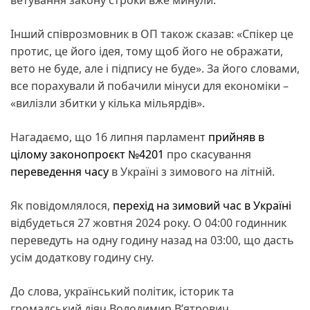
Інший співрозмовник в ОП також сказав: «Спікер це
протис, це його ідея, тому щоб його не ображати,
вето не буде, але і підпису не буде». За його словами,
все порахували й побачили мінуси для економіки –
«вилізли збитки у кілька мільярдів».
Нагадаємо, що 16 липня парламент
прийняв в
цілому законопроєкт №4201
про скасування
переведення часу
в Україні з зимового на літній.
Як повідомлялося,
перехід на зимовий час в Україні
відбудеться 27 жовтня 2024 року. О 04:00 годинник
переведуть на одну годину назад на 03:00, що дасть
усім додаткову годину сну.
До слова, український політик, історик та
громадський діяч Володимир В’ятрович