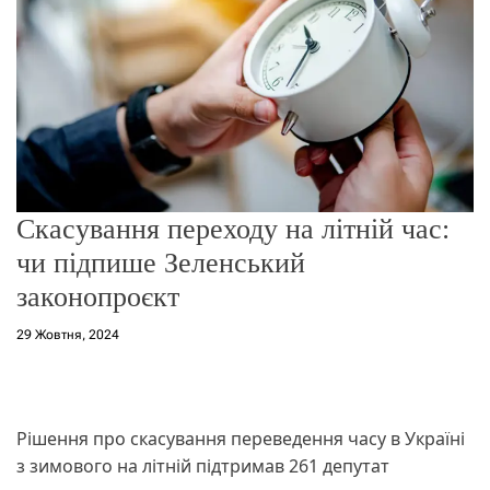
о
р
е
ж
и
м
у
Скасування переходу на літній час:
чи підпише Зеленський
законопроєкт
29 Жовтня, 2024
Рішення про скасування переведення часу в Україні
з зимового на літній підтримав 261 депутат