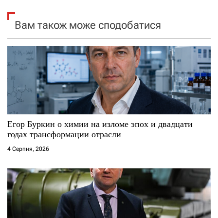
я
Вам також може сподобатися
з
а
п
и
с
Егор Буркин о химии на изломе эпох и двадцати
і
годах трансформации отрасли
4 Серпня, 2026
в