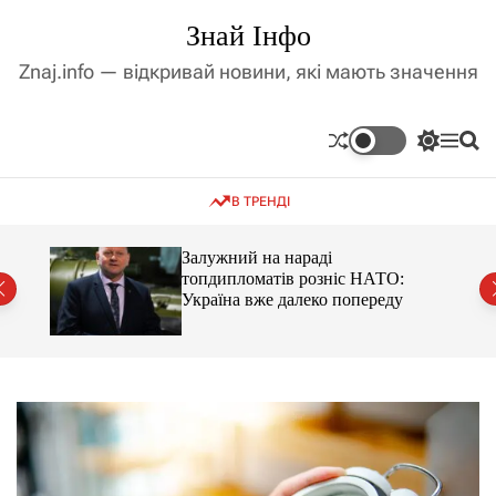
П
Знай Інфо
е
р
Znaj.info — відкривай новини, які мають значення
е
й
т
П
М
П
и
е
е
о
д
р
н
ш
В ТРЕНДІ
е
ю
у
о
м
к
в
и
м
оме
Залужний на нараді
к
топдипломатів розніс НАТО:
і
а
Україна вже далеко попереду
ч
с
к
т
о
у
л
ь
о
р
о
в
о
г