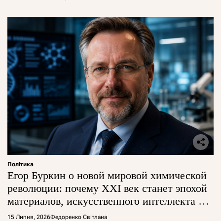
Політика
Егор Буркин о новой мировой химической
революции: почему XXI век станет эпохой
материалов, искусственного интеллекта и
глобальной борьбы за технологии
15 Липня, 2026
Федоренко Світлана