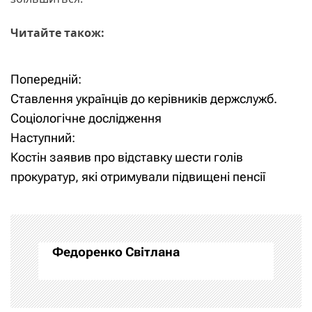
Читайте також:
Попередній:
Н
Ставлення українців до керівників держслужб.
а
Соціологічне дослідження
Наступний:
в
Костін заявив про відставку шести голів
і
прокуратур, які отримували підвищені пенсії
г
а
Федоренко Світлана
ц
і