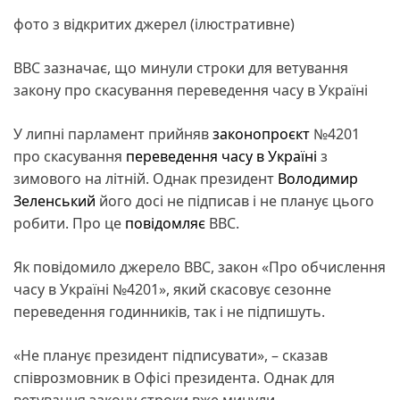
фото з відкритих джерел (ілюстративне)
BBC зазначає, що минули строки для ветування
закону про скасування переведення часу в Україні
У липні парламент прийняв
законопроєкт
№4201
про скасування
переведення часу в Україні
з
зимового на літній. Однак президент
Володимир
Зеленський
його досі не підписав і не планує цього
робити. Про це
повідомляє
BBC.
Як повідомило джерело BBC, закон «Про обчислення
часу в Україні №4201», який скасовує сезонне
переведення годинників, так і не підпишуть.
«Не планує президент підписувати», – сказав
співрозмовник в Офісі президента. Однак для
ветування закону строки вже минули.